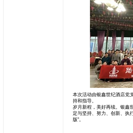
本次活动由银鑫世纪酒店党
持和指导。
岁月新程，美好再续。银鑫世
定与坚持、努力、创新、执
版”。